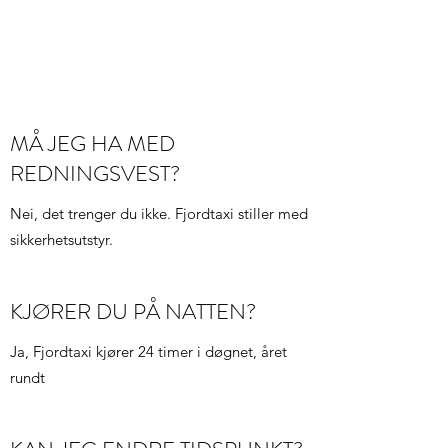
our site to discover what we’re all about.
MÅ JEG HA MED
REDNINGSVEST?
Nei, det trenger du ikke. Fjordtaxi stiller med
sikkerhetsutstyr.
KJØRER DU PÅ NATTEN?
Ja, Fjordtaxi kjører 24 timer i døgnet, året
rundt