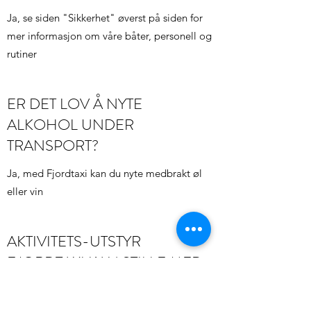
Ja, se siden "Sikkerhet" øverst på siden for
mer informasjon om våre båter, personell og
rutiner
ER DET LOV Å NYTE
ALKOHOL UNDER
TRANSPORT?
Ja, med Fjordtaxi kan du nyte medbrakt øl
eller vin
AKTIVITETS-UTSTYR
FJORDTAXI KAN STILLE MED
Turutstyr
- Lavo, telt, hengekøyer, ligge
underlag, soveposer, vannkanner, bålpanne,