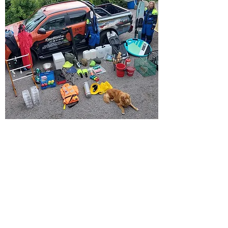
Welcome to Fjordtaxi. Our main goal is
to always achieve a high level of customer
satisfaction with the services and products
that we provide. This simple approach has
effectively fueled our growth since we
opened our doors in 2000. We’re thrilled
you’ve decided to visit us - please browse