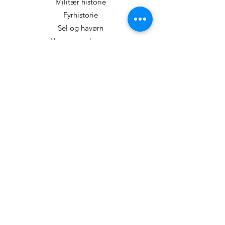
Militær historie
Fyrhistorie
Sel og havørn
Humor og skrøner
Teambuilding/
vannsport
Fjordtaxi
transport@fjordtaxi-faerder.no
+47 48314448
Berganveien 185
3138 Skallestad